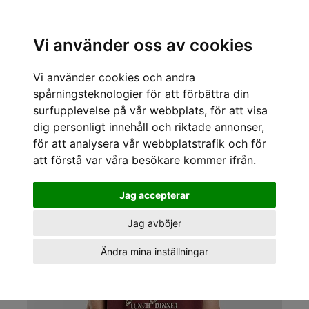
Sök varumärke, produkt, namn etc
Vi använder oss av cookies
Vi använder cookies och andra
« Tillbaka
/
Kläder för killar
/
T-shirts
/
Dickies
/
Dickies T-shirts Diner tee
spårningsteknologier för att förbättra din
surfupplevelse på vår webbplats, för att visa
dig personligt innehåll och riktade annonser,
för att analysera vår webbplatstrafik och för
att förstå var våra besökare kommer ifrån.
Jag accepterar
Jag avböjer
Ändra mina inställningar