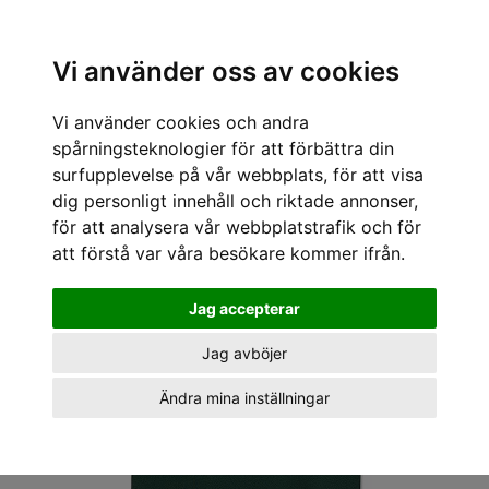
Sök varumärke, produkt, namn etc
Vi använder oss av cookies
Vi använder cookies och andra
« Tillbaka
/
Kläder för killar
/
T-shirts
/
Polar Skate Company
/
Polar Skate
Company T-shirts Jeans teeth tee
spårningsteknologier för att förbättra din
surfupplevelse på vår webbplats, för att visa
dig personligt innehåll och riktade annonser,
för att analysera vår webbplatstrafik och för
att förstå var våra besökare kommer ifrån.
Jag accepterar
Jag avböjer
Ändra mina inställningar