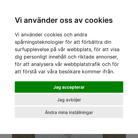
Sök varumärke, produkt, namn etc
Vi använder oss av cookies
Vi använder cookies och andra
« Tillbaka
/
Kläder för tjejer och killar
/
Vintage
/
Vintage t-shirts
/
Sportif Vintage
/
Sportif Vintage Vintage t-shirts Sparkly flowers tee
spårningsteknologier för att förbättra din
surfupplevelse på vår webbplats, för att visa
dig personligt innehåll och riktade annonser,
för att analysera vår webbplatstrafik och för
att förstå var våra besökare kommer ifrån.
Jag accepterar
Jag avböjer
Ändra mina inställningar