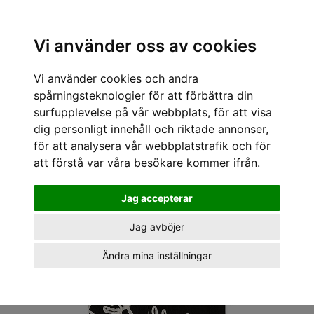
Sök varumärke, produkt, namn etc
Vi använder oss av cookies
Vi använder cookies och andra
« Tillbaka
/
Kläder för killar
/
Skjortor
/
Woodbird
/
Woodbird Skjortor Wang bind
shirt
spårningsteknologier för att förbättra din
surfupplevelse på vår webbplats, för att visa
dig personligt innehåll och riktade annonser,
för att analysera vår webbplatstrafik och för
att förstå var våra besökare kommer ifrån.
Jag accepterar
Jag avböjer
Ändra mina inställningar