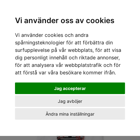
Sök varumärke, produkt, namn etc
Vi använder oss av cookies
Vi använder cookies och andra
« Tillbaka
/
Kläder för killar
/
T-shirts
/
Woodbird
/
Woodbird T-shirts Baine carp
tee
spårningsteknologier för att förbättra din
surfupplevelse på vår webbplats, för att visa
dig personligt innehåll och riktade annonser,
för att analysera vår webbplatstrafik och för
att förstå var våra besökare kommer ifrån.
Jag accepterar
Jag avböjer
Ändra mina inställningar