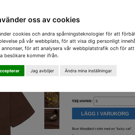
nabba leveranser - vi skickar inom 24 timmar.
Alla varor finns i lager i vår butik i Linköping.
Sök varumärke, produkt, namn etc
shop@sportifunlimited.se
nvänder oss av cookies
änder cookies och andra spårningsteknologier för att förbät
d
/
Woodbird T-shirts Beam lucky tee
levelse på vår webbplats, för att visa dig personligt innehå
 annonser, för att analysera vår webbplatstrafik och för att
Woodbird
ra besökare kommer ifrån.
Beam lucky tee
Dark brown
ccepterar
Jag avböjer
Ändra mina inställningar
600 SEK
Välj storlek:
Brun Woodbird t-shirt med en "lucky cat".