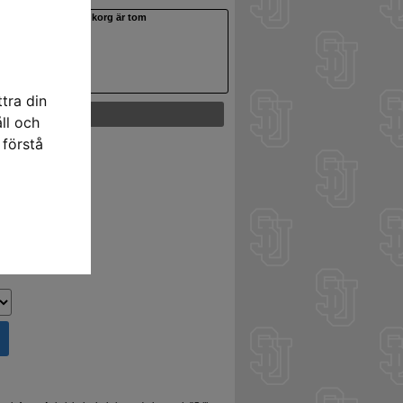
Din varukorg är tom
tra din
ll och
 förstå