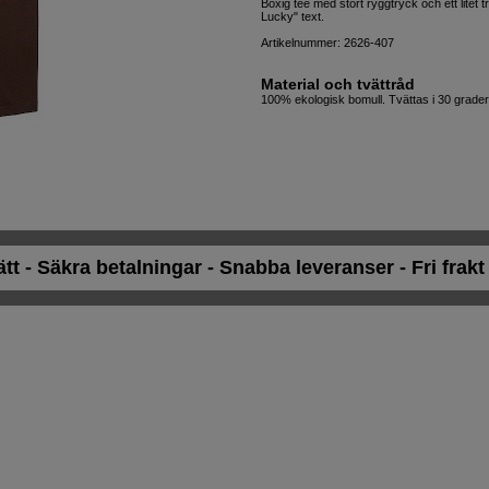
Boxig tee med stort ryggtryck och ett litet t
Lucky" text.
Artikelnummer: 2626-407
Material och tvättråd
100% ekologisk bomull. Tvättas i 30 grader
ätt - Säkra betalningar - Snabba leveranser - Fri frak