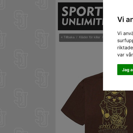
S
Vi a
Vi anv
« Tillbaka
/
Kläder för killar
/
T-shirts
/
Woodbir
surfupp
riktade
var vå
Jag a