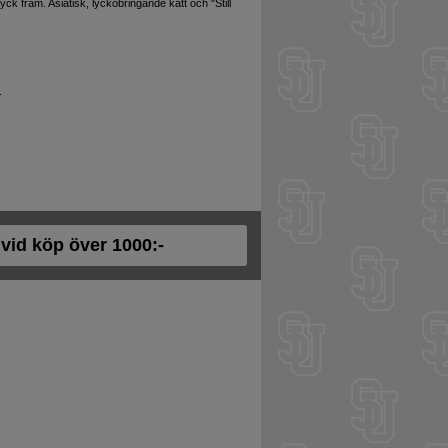
ryck fram. Asiatisk, lyckobringande katt och "Still
.
t vid köp över 1000:-