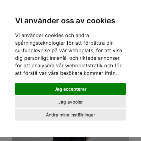
Sök varumärke, produkt, namn etc
Vi använder oss av cookies
Vi använder cookies och andra
« Tillbaka
/
Kläder för tjejer
/
Byxor
/
Dedicated
/
Dedicated Byxor Vara
corduroy workwear pants
spårningsteknologier för att förbättra din
surfupplevelse på vår webbplats, för att visa
dig personligt innehåll och riktade annonser,
för att analysera vår webbplatstrafik och för
att förstå var våra besökare kommer ifrån.
Jag accepterar
Jag avböjer
Ändra mina inställningar