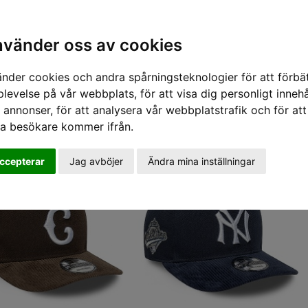
nabba leveranser - vi skickar inom 24 timmar.
Alla varor finns i lager i vår butik i Linköping.
Sök varumärke, produkt, namn etc
shop@sportifunlimited.se
nvänder oss av cookies
änder cookies och andra spårningsteknologier för att förbät
h mössor Kepsar
levelse på vår webbplats, för att visa dig personligt innehå
 annonser, för att analysera vår webbplatstrafik och för att
ra besökare kommer ifrån.
ccepterar
Jag avböjer
Ändra mina inställningar