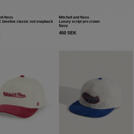
and Ness
Mitchell and Ness
 timeline classic red snapback
Luxury script pro crown
Navy
K
450 SEK