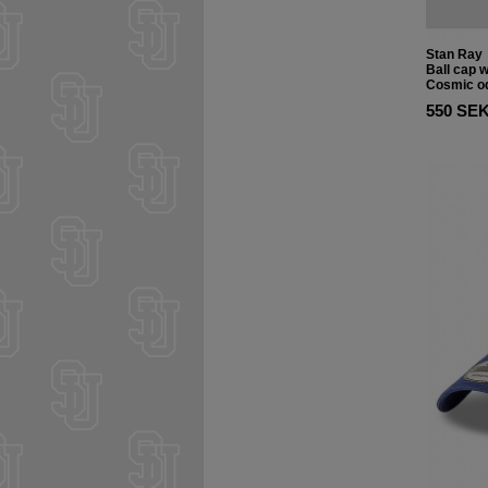
Stan Ray
Ball cap 
Cosmic od
550 SE