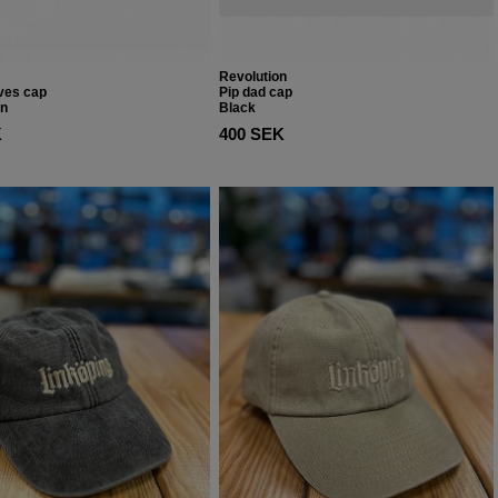
Revolution
aves cap
Pip dad cap
en
Black
K
400 SEK