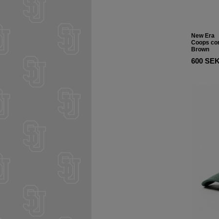
New Era
Coops co
Brown
600 SE