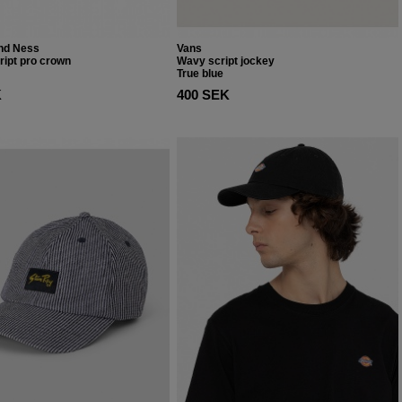
and Ness
Vans
ript pro crown
Wavy script jockey
True blue
K
400 SEK