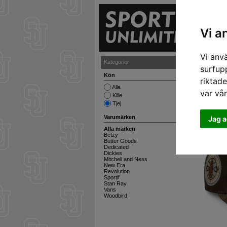
S
Vi a
Vi anv
Kategorier
Kepsar oc
surfupp
Kön
riktade
Alla
var vå
Kille
Tjej
Varumärken
Jag a
Alla märken
Betzy
Butter Goods
Dedicated
Dickies
Mitchell and Ness
New Era
Revolution
Sportif
Stan Ray
Vans
Woodbird