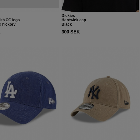
Dickies
with OG logo
Hardwick cap
 hickory
Black
K
300 SEK