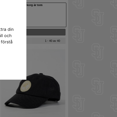
Din varukorg är tom
tra din
ll och
 förstå
1 - 40 av 40