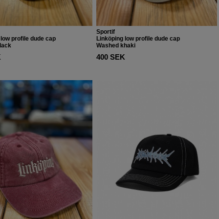
Sportif
low profile dude cap
Linköping low profile dude cap
lack
Washed khaki
K
400 SEK