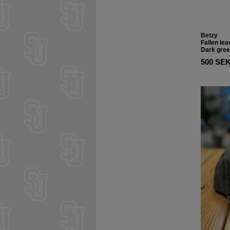
Betzy
Fallen le
Dark gre
500 SE