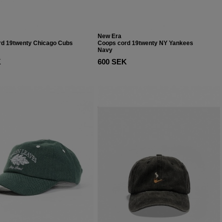
New Era
rd 19twenty Chicago Cubs
Coops cord 19twenty NY Yankees
Navy
K
600 SEK