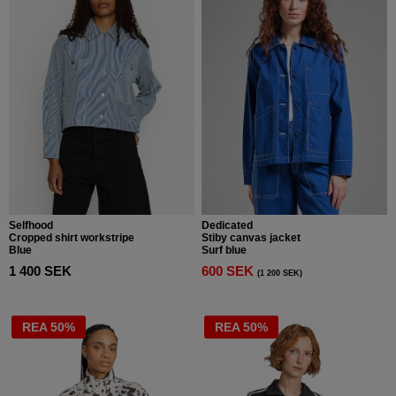
Selfhood
Dedicated
Cropped shirt workstripe
Stiby canvas jacket
Blue
Surf blue
1 400 SEK
600 SEK
(1 200 SEK)
REA 50%
REA 50%