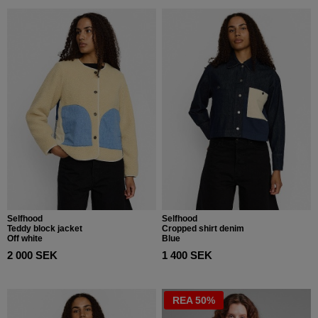
Selfhood
Selfhood
Teddy block jacket
Cropped shirt denim
Off white
Blue
2 000 SEK
1 400 SEK
REA 50%