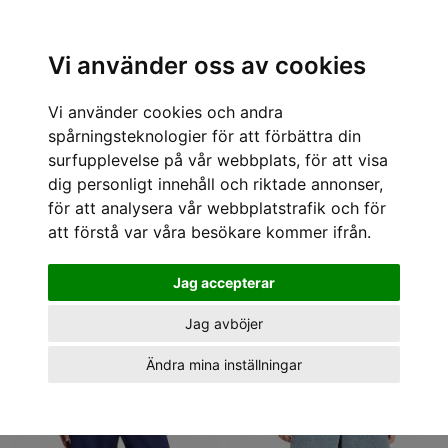
Sök varumärke, produkt, namn etc
Vi använder oss av cookies
Vi använder cookies och andra
Tröjor och jackor Jackor
spårningsteknologier för att förbättra din
1 - 14 av 14
surfupplevelse på vår webbplats, för att visa
dig personligt innehåll och riktade annonser,
för att analysera vår webbplatstrafik och för
att förstå var våra besökare kommer ifrån.
Jag accepterar
Jag avböjer
Ändra mina inställningar