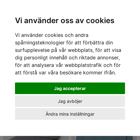
Sök varumärke, produkt, namn etc
Vi använder oss av cookies
Vi använder cookies och andra
Stan Ray
spårningsteknologier för att förbättra din
Stan Ray
surfupplevelse på vår webbplats, för att visa
Grundat i Texas 1972. Stan Ray gör
dig personligt innehåll och riktade annonser,
avslappnad workwear med hög modegrad.
för att analysera vår webbplatstrafik och för
att förstå var våra besökare kommer ifrån.
1 - 7 av 7
Jag accepterar
REA 50%
Jag avböjer
Ändra mina inställningar