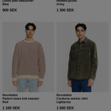
Loose polo sweatshirt
Hooded jacket
Blue
Army
900 SEK
1 300 SEK
Revolution
Revolution
Pattern loose knit sweater
Corduroy worker shirt
Red
Lightarmy
1 100 SEK
1 500 SEK