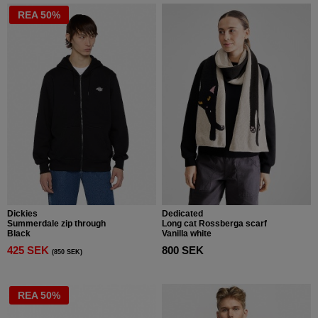
REA 50%
Dickies
Dedicated
Summerdale zip through
Long cat Rossberga scarf
Black
Vanilla white
425 SEK
800 SEK
(850 SEK)
REA 50%