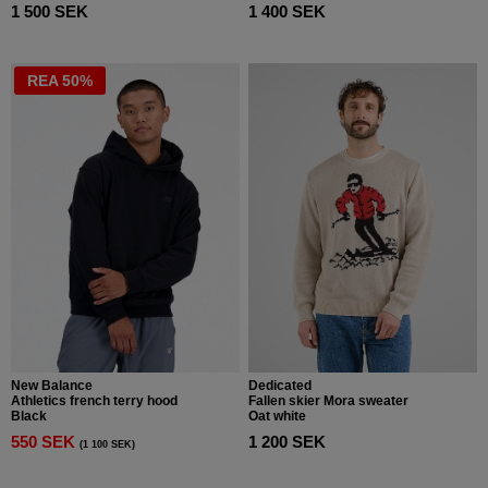
1 500 SEK
1 400 SEK
REA 50%
New Balance
Dedicated
Athletics french terry hood
Fallen skier Mora sweater
Black
Oat white
550 SEK
1 200 SEK
(1 100 SEK)