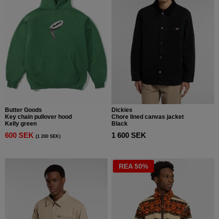
Butter Goods
Dickies
Key chain pullover hood
Chore lined canvas jacket
Kelly green
Black
600 SEK
1 600 SEK
(1 200 SEK)
REA 50%