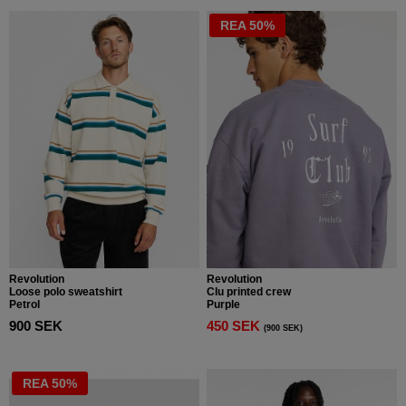
REA 50%
Revolution
Revolution
Loose polo sweatshirt
Clu printed crew
Petrol
Purple
900 SEK
450 SEK
(900 SEK)
REA 50%