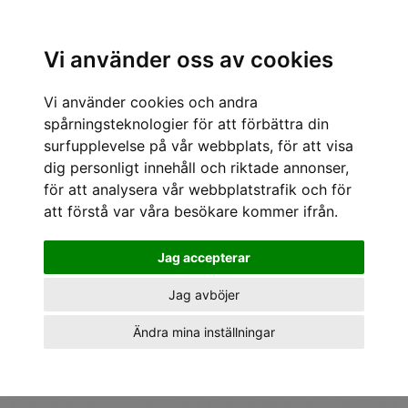
Sök varumärke, produkt, namn etc
Vi använder oss av cookies
Vi använder cookies och andra
Kepsar och mössor Kepsar
spårningsteknologier för att förbättra din
1 - 39 av 39
surfupplevelse på vår webbplats, för att visa
dig personligt innehåll och riktade annonser,
för att analysera vår webbplatstrafik och för
att förstå var våra besökare kommer ifrån.
Jag accepterar
Jag avböjer
Ändra mina inställningar