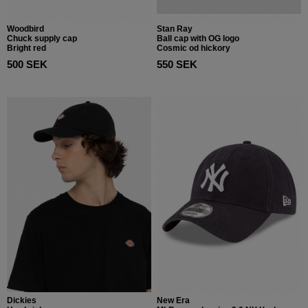
Woodbird
Stan Ray
Chuck supply cap
Ball cap with OG logo
Bright red
Cosmic od hickory
500 SEK
550 SEK
Dickies
New Era