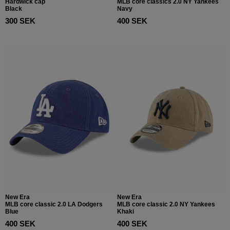
Hardwick cap
MLB core classics 2.0 NY Yankees
Black
Navy
300 SEK
400 SEK
New Era
New Era
MLB core classic 2.0 LA Dodgers
MLB core classic 2.0 NY Yankees
Blue
Khaki
400 SEK
400 SEK