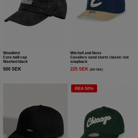
Woodbird
Mitchell and Ness
Core twill cap
Cavaliers sand storm classic red
Washed black
snapback
Navy sand
500 SEK
225 SEK
(450 SEK)
REA 50%