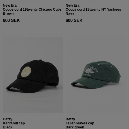
New Era
New Era
Coops cord 19twenty Chicago Cubs
Coops cord 19twenty NY Yankees
Brown
Navy
600 SEK
600 SEK
Betzy
Betzy
Kantarell cap
Fallen leaves cap
Black
Dark green