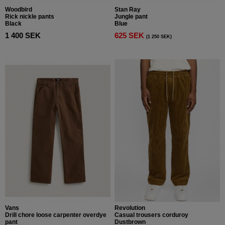
Woodbird
Stan Ray
Rick nickle pants
Jungle pant
Black
Blue
1 400 SEK
625 SEK
(1 250 SEK)
Vans
Revolution
Drill chore loose carpenter overdye
Casual trousers corduroy
pant
Dustbrown