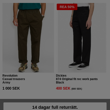
REA 50%
Revolution
Dickies
Casual trousers
874 Original fit rec work pants
Army
Black
1 000 SEK
400 SEK
(800 SEK)
14 dagar full returrätt.