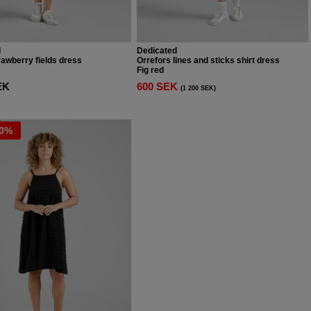
d
Dedicated
rawberry fields dress
Orrefors lines and sticks shirt dress
Fig red
EK
600 SEK
(1 200 SEK)
50%