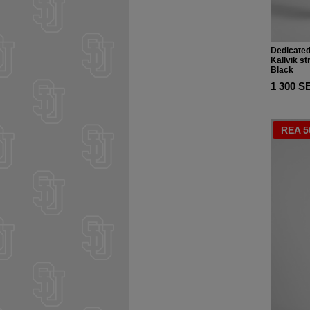
Dedicate
Kallvik st
Black
1 300 S
REA 