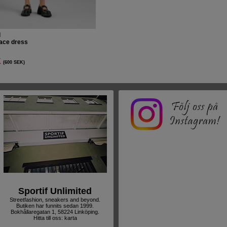
d
ace dress
K
(600 SEK)
Sportif Unlimited
Streetfashion, sneakers and beyond.
Butiken har funnits sedan 1999.
Bokhållaregatan 1, 58224 Linköping.
Hitta till oss:
karta