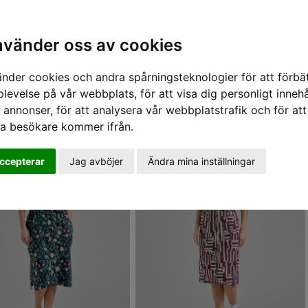
nabba leveranser - vi skickar inom 24 timmar.
Alla varor finns i lager i vår butik i Linköping.
Sök varumärke, produkt, namn etc
shop@sportifunlimited.se
nvänder oss av cookies
änder cookies och andra spårningsteknologier för att förbät
 och kjolar
levelse på vår webbplats, för att visa dig personligt innehå
 annonser, för att analysera vår webbplatstrafik och för att
ra besökare kommer ifrån.
REA 50%
ccepterar
Jag avböjer
Ändra mina inställningar