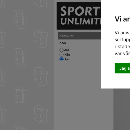
S
Vi a
Vi anv
Kategorier
Klänningar
surfupp
Kön
riktade
Alla
var vå
Kille
Tjej
Jag a