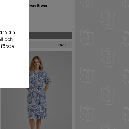
Din varukorg är tom
tra din
ll och
 förstå
1 - 4 av 4
REA 50%