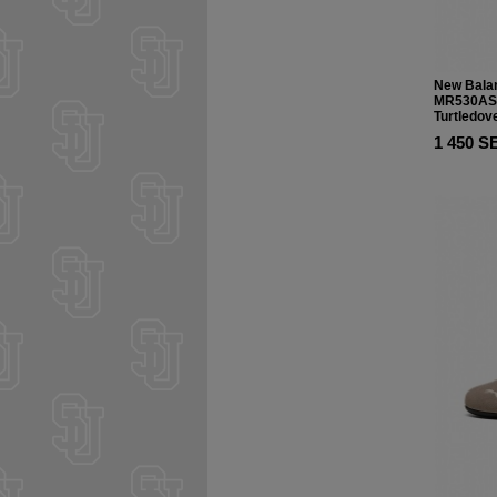
New Bala
MR530A
Turtledov
1 450 S