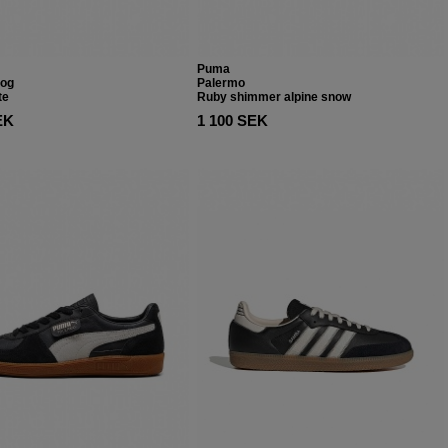
Puma
 og
Palermo
te
Ruby shimmer alpine snow
EK
1 100 SEK