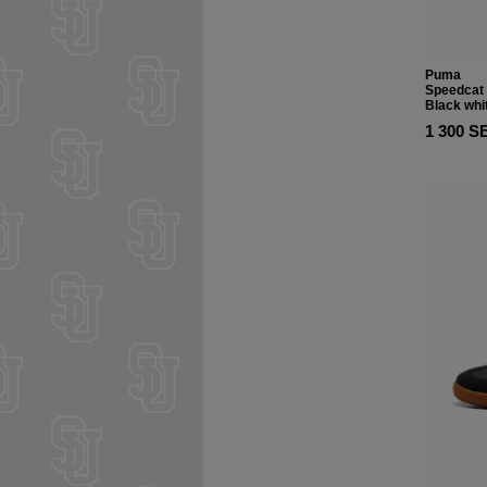
Puma
Speedcat
Black whi
1 300 S