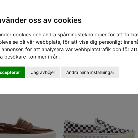
nabba leveranser - vi skickar inom 24 timmar.
Alla varor finns i lager i vår butik i Linköping.
Sök varumärke, produkt, namn etc
shop@sportifunlimited.se
nvänder oss av cookies
änder cookies och andra spårningsteknologier för att förbät
levelse på vår webbplats, för att visa dig personligt innehå
 annonser, för att analysera vår webbplatstrafik och för att
ra besökare kommer ifrån.
ccepterar
Jag avböjer
Ändra mina inställningar