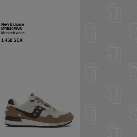
New Balance
MR530EWB
Munsell white
1 450 SEK