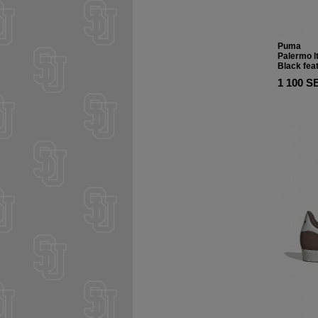
Puma
Palermo l
Black fea
1 100 S