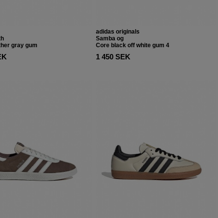
adidas originals
th
Samba og
ther gray gum
Core black off white gum 4
EK
1 450 SEK