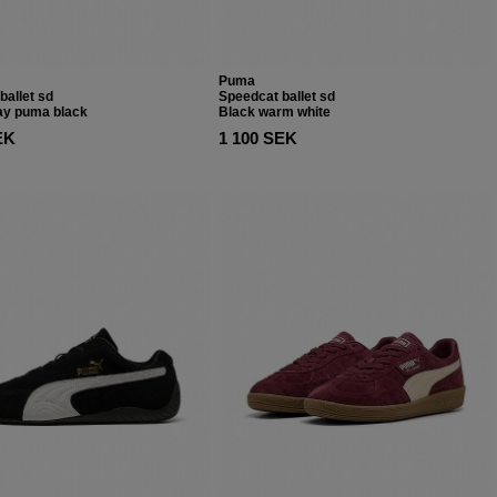
Puma
ballet sd
Speedcat ballet sd
ay puma black
Black warm white
EK
1 100 SEK