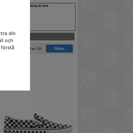
Din varukorg är tom
tra din
ll och
 förstå
Nästa
1 - 48 av 120