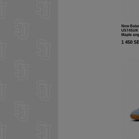
New Bala
U5745UK
Maple an
1 450 S