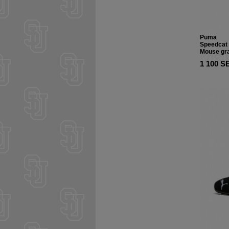
Puma
Speedcat 
Mouse gr
1 100 S