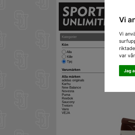
S
Vi a
Vi anv
Kategorier
Sneakers
surfupp
Kön
riktade
Alla
var vå
Kille
Tjej
Varumärken
Jag a
Alla märken
adidas originals
Karhu
New Balance
Novesta
Puma
Reebok
Saucony
Tretorn
Vans
VEJA