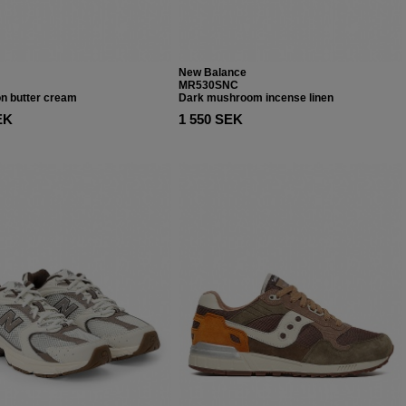
New Balance
MR530SNC
on butter cream
Dark mushroom incense linen
EK
1 550 SEK