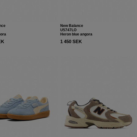
nce
New Balance
U5747LO
gora
Heron blue angora
EK
1 450 SEK