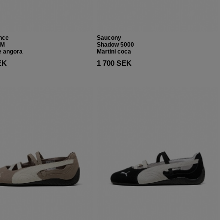
nce
Saucony
SM
Shadow 5000
e angora
Martini coca
EK
1 700 SEK