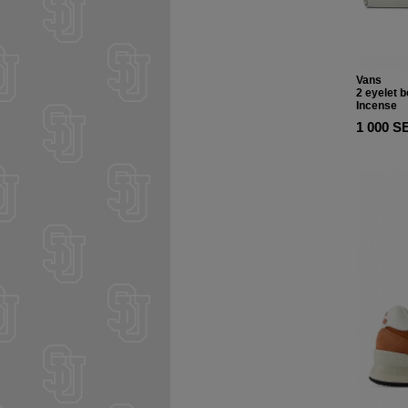
Vans
2 eyelet 
Incense
1 000 S