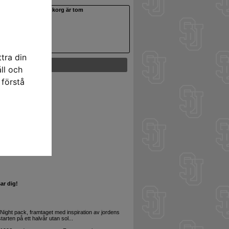
Din varukorg är tom
tra din
ll och
 förstå
goon
SEK)
ar dig!
r Night pack, framtaget med inspiration av jordens
arten på ett halvår utan sol...