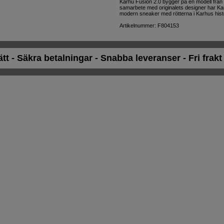
Karhu Fusion 2.0 bygger på en modell fr
samarbete med originalets designer har Kar
modern sneaker med rötterna i Karhus histo
Artikelnummer: F804153
ätt - Säkra betalningar - Snabba leveranser - Fri frak