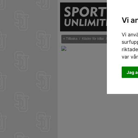
S
Vi a
Vi anv
« Tillbaka
/
Kläder för killar
/
Sneakers
/
Karhu
surfupp
riktade
var vå
Jag a