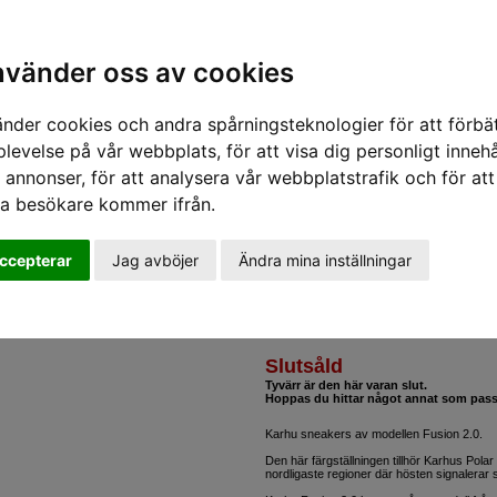
nabba leveranser - vi skickar inom 24 timmar.
Alla varor finns i lager i vår butik i Linköping.
Sök varumärke, produkt, namn etc
shop@sportifunlimited.se
nvänder oss av cookies
änder cookies och andra spårningsteknologier för att förbät
/
Karhu Sneakers Fusion 2.0
levelse på vår webbplats, för att visa dig personligt innehå
 annonser, för att analysera vår webbplatstrafik och för att
Karhu
ra besökare kommer ifrån.
Fusion 2.0
Jet black deep la
ccepterar
Jag avböjer
Ändra mina inställningar
800 SEK
(1 600 
Slutsåld
Tyvärr är den här varan slut.
Hoppas du hittar något annat som pass
Karhu sneakers av modellen Fusion 2.0.
Den här färgställningen tillhör Karhus Pola
nordligaste regioner där hösten signalerar st