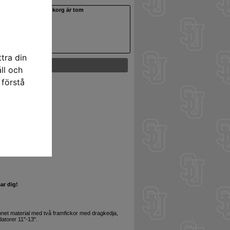
Din varukorg är tom
tra din
ll och
 förstå
ar dig!
vunnet material med två framfickor med dragkedja,
atorer 11"-13".