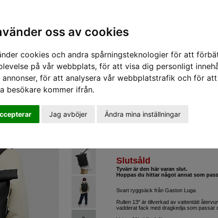
nabba leveranser - vi skickar inom 24 timmar.
Alla varor finns i lager i vår butik i Linköping.
Sök varumärke, produkt, namn etc
shop@sportifunlimited.se
nvänder oss av cookies
änder cookies och andra spårningsteknologier för att förbät
/
Gaston Luga
/
Gaston Luga Väskor Rullen 13 tum
levelse på vår webbplats, för att visa dig personligt innehå
 annonser, för att analysera vår webbplatstrafik och för att
Gaston Luga
ra besökare kommer ifrån.
Rullen 13 tum
Black
ccepterar
Jag avböjer
Ändra mina inställningar
1 099 SEK
Slutsåld
Tyvärr är den här varan slut.
Hoppas du hittar något annat som pass
Svart ryggsäck från Gaston Luga.
Rullen 13" är tillverkad av vattentätt åter
vadderat fack med dragkedja som passar d