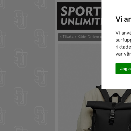
S
Vi a
Vi anv
« Tillbaka
/
Kläder för tjejer och killar
/
Väskor
surfupp
riktade
var vå
Jag a