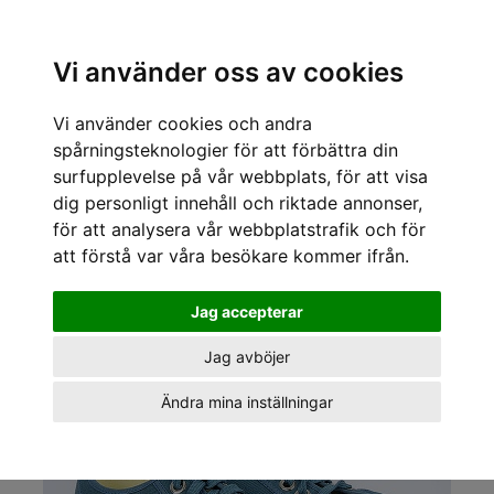
Sök varumärke, produkt, namn etc
Vi använder oss av cookies
Vi använder cookies och andra
« Tillbaka
/
Kläder för tjejer och killar
/
Sneakers
/
Novesta
/
Novesta Sneakers
Star master
spårningsteknologier för att förbättra din
surfupplevelse på vår webbplats, för att visa
dig personligt innehåll och riktade annonser,
för att analysera vår webbplatstrafik och för
att förstå var våra besökare kommer ifrån.
Jag accepterar
Jag avböjer
Ändra mina inställningar