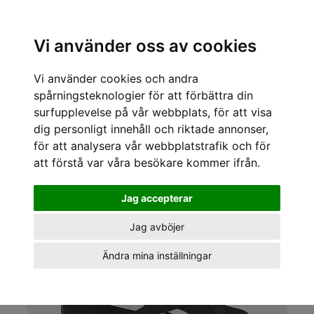
Sök varumärke, produkt, namn etc
Vi använder oss av cookies
Vi använder cookies och andra
« Tillbaka
/
Kläder för tjejer och killar
/
Sneakers
/
Reebok
/
Reebok Sneakers
Club C grounds uk
spårningsteknologier för att förbättra din
surfupplevelse på vår webbplats, för att visa
dig personligt innehåll och riktade annonser,
för att analysera vår webbplatstrafik och för
att förstå var våra besökare kommer ifrån.
Jag accepterar
Jag avböjer
Ändra mina inställningar