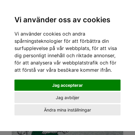
Sök varumärke, produkt, namn etc
Vi använder oss av cookies
Vi använder cookies och andra
« Tillbaka
/
Kläder för tjejer och killar
/
Vintage
/
Vintage t-shirts
/
Sportif Vintage
/
Sportif Vintage Vintage t-shirts Bear Brook tee
spårningsteknologier för att förbättra din
surfupplevelse på vår webbplats, för att visa
dig personligt innehåll och riktade annonser,
för att analysera vår webbplatstrafik och för
att förstå var våra besökare kommer ifrån.
Jag accepterar
Jag avböjer
Ändra mina inställningar