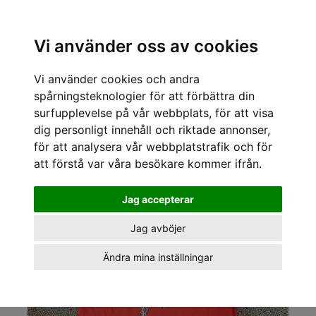
Sök varumärke, produkt, namn etc
Vi använder oss av cookies
Vi använder cookies och andra
« Tillbaka
/
Kläder för tjejer och killar
/
Vintage
/
Vintage t-shirts
/
Sportif Vintage
/
Sportif Vintage Vintage t-shirts Pony dreams tee
spårningsteknologier för att förbättra din
surfupplevelse på vår webbplats, för att visa
dig personligt innehåll och riktade annonser,
för att analysera vår webbplatstrafik och för
att förstå var våra besökare kommer ifrån.
Jag accepterar
Jag avböjer
Ändra mina inställningar