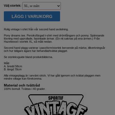
Välj storlek:
Rolig vintage t-shirt från vår second hand avdelning.
Pony dreams tee. Persikofärgad t-shirt med drömfångare och ponny. Spännande
lösning med upprullade, fastnitade ärmar. (En nit saknas på ena ärmen.) Från
Hazelwood i storlek XL, så mått nedan.
Second hand plagg varierar i passform/storlek beroende på märke, tillverkningsår
och hur tidigare ägare har behandlat/tvättat plagget.
Se storleksguide bland produktbilderna.
Mått
A. bredd 58cm
B. längd 78cm
Alla vintageplagg är i använt skick. Vi har gått igenom och tvättat plaggen men
mindre slitage kan förekomma.
Material och tvättråd
100% bomull. Tvättas i 40 grader.