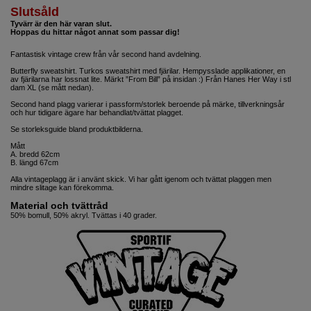
Slutsåld
Tyvärr är den här varan slut.
Hoppas du hittar något annat som passar dig!
Fantastisk vintage crew från vår second hand avdelning.
Butterfly sweatshirt. Turkos sweatshirt med fjärilar. Hempysslade applikationer, en
av fjärilarna har lossnat lite. Märkt ”From Bill” på insidan :) Från Hanes Her Way i stl
dam XL (se mått nedan).
Second hand plagg varierar i passform/storlek beroende på märke, tillverkningsår
och hur tidigare ägare har behandlat/tvättat plagget.
Se storleksguide bland produktbilderna.
Mått
A. bredd 62cm
B. längd 67cm
Alla vintageplagg är i använt skick. Vi har gått igenom och tvättat plaggen men
mindre slitage kan förekomma.
Material och tvättråd
50% bomull, 50% akryl. Tvättas i 40 grader.