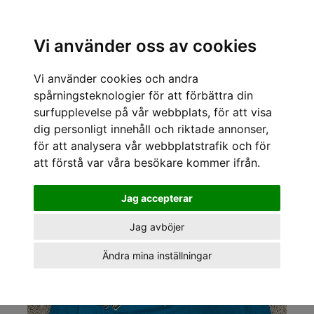
Sök varumärke, produkt, namn etc
Vi använder oss av cookies
Vi använder cookies och andra
« Tillbaka
/
Kläder för tjejer och killar
/
Vintage
/
Vintage tröjor
/
Sportif Vintage
/
Sportif Vintage Vintage tröjor Butterfly crew
spårningsteknologier för att förbättra din
surfupplevelse på vår webbplats, för att visa
dig personligt innehåll och riktade annonser,
för att analysera vår webbplatstrafik och för
att förstå var våra besökare kommer ifrån.
Jag accepterar
Jag avböjer
Ändra mina inställningar