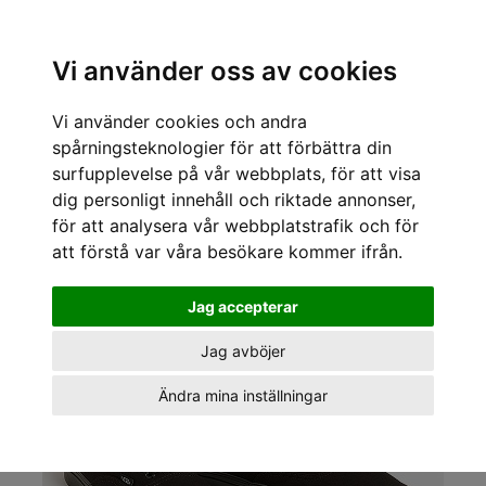
Sök varumärke, produkt, namn etc
Vi använder oss av cookies
Vi använder cookies och andra
« Tillbaka
/
Kläder för tjejer och killar
/
Sneakers
/
Vans
/
Vans Sneakers
Authentic
spårningsteknologier för att förbättra din
surfupplevelse på vår webbplats, för att visa
dig personligt innehåll och riktade annonser,
för att analysera vår webbplatstrafik och för
att förstå var våra besökare kommer ifrån.
Jag accepterar
Jag avböjer
Ändra mina inställningar