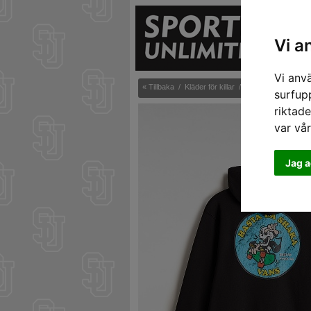
S
Vi a
Vi anv
« Tillbaka
/
Kläder för killar
/
Tröjor och jackor
surfupp
riktade
var vå
Jag a