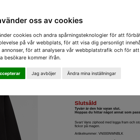
nabba leveranser - vi skickar inom 24 timmar.
Alla varor finns i lager i vår butik i Linköping.
Sök varumärke, produkt, namn etc
shop@sportifunlimited.se
nvänder oss av cookies
änder cookies och andra spårningsteknologier för att förbät
/
Tröjor
/
Vans
/
Vans Tröjor Skull la shaka ziphood
levelse på vår webbplats, för att visa dig personligt innehå
 annonser, för att analysera vår webbplatstrafik och för att
Vans
ra besökare kommer ifrån.
Skull la shaka zi
Black
ccepterar
Jag avböjer
Ändra mina inställningar
500 SEK
(1 000 
Slutsåld
Tyvärr är den här varan slut.
Hoppas du hittar något annat som pass
Svart Vans ziphood med logga fram och sto
fickor på magen.
Artikelnummer: VN000NWNBLK