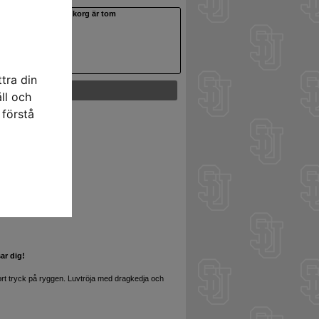
Din varukorg är tom
tra din
ll och
 förstå
phood
SEK)
ar dig!
rt tryck på ryggen. Luvtröja med dragkedja och