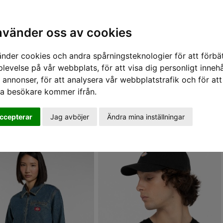
nabba leveranser - vi skickar inom 24 timmar.
Alla varor finns i lager i vår butik i Linköping.
Sök varumärke, produkt, namn etc
shop@sportifunlimited.se
nvänder oss av cookies
änder cookies och andra spårningsteknologier för att förbät
levelse på vår webbplats, för att visa dig personligt innehå
 annonser, för att analysera vår webbplatstrafik och för att
Dickies
ra besökare kommer ifrån.
Dickies har gjort högkvalitativ workwear sedan 1922 och har idag 
subkulturella garderober.
ccepterar
Jag avböjer
Ändra mina inställningar