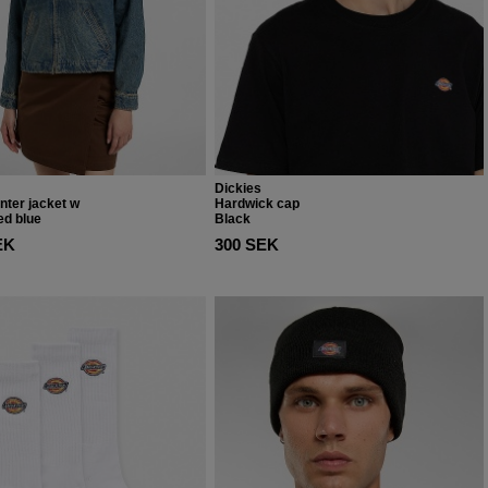
Dickies
nter jacket w
Hardwick cap
ed blue
Black
EK
300 SEK