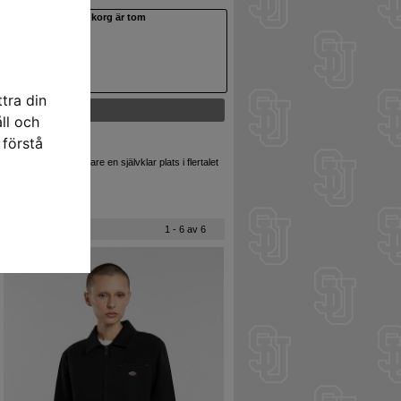
Din varukorg är tom
tra din
ll och
 förstå
sisådär 100 år senare en självklar plats i flertalet
1 - 6 av 6