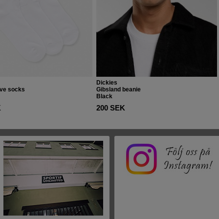
Dickies
ove socks
Gibsland beanie
Black
K
200 SEK