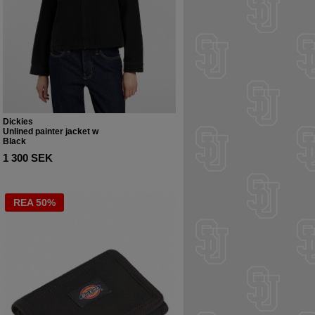
Dickies
Unlined painter jacket w
Black
1 300 SEK
REA 50%