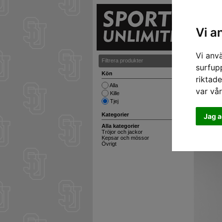
S
Vi a
Vi anv
Filtrera produkter
Dickies
surfupp
Kön
riktade
Alla
var vå
Kille
Tjej
Kategorier
Jag a
Alla kategorier
Tröjor och jackor
Kepsar och mössor
Övrigt