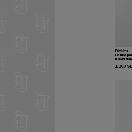
Dickies
Denim pai
Khaki tint
1 100 S